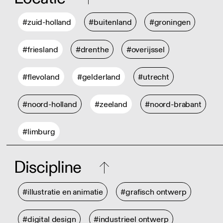
#zuid-holland
#buitenland
#groningen
#friesland
#drenthe
#overijssel
#flevoland
#gelderland
#utrecht
#noord-holland
#zeeland
#noord-brabant
#limburg
Discipline
#illustratie en animatie
#grafisch ontwerp
#digital design
#industrieel ontwerp