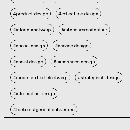
#product design
#collectible design
#interieurontwerp
#interieurarchitectuur
#spatial design
#service design
#social design
#experience design
#mode- en textielontwerp
#strategisch design
#information design
#toekomstgericht ontwerpen