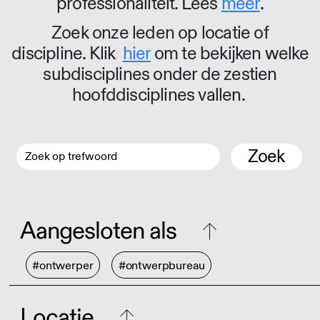
professionaliteit. Lees
meer
.
Zoek onze leden op locatie of
discipline. Klik
hier
om te bekijken welke
subdisciplines onder de zestien
hoofddisciplines vallen.
Zoek
Aangesloten als
#ontwerper
#ontwerpbureau
Locatie