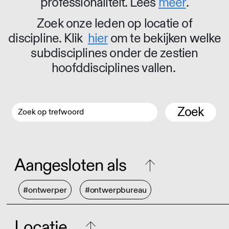
professionaliteit. Lees
meer
.
Zoek onze leden op locatie of
discipline. Klik
hier
om te bekijken welke
subdisciplines onder de zestien
hoofddisciplines vallen.
Zoek
Aangesloten als
#ontwerper
#ontwerpbureau
Locatie