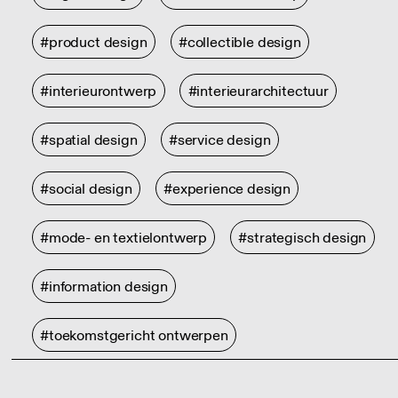
#product design
#collectible design
#interieurontwerp
#interieurarchitectuur
#spatial design
#service design
#social design
#experience design
#mode- en textielontwerp
#strategisch design
#information design
#toekomstgericht ontwerpen