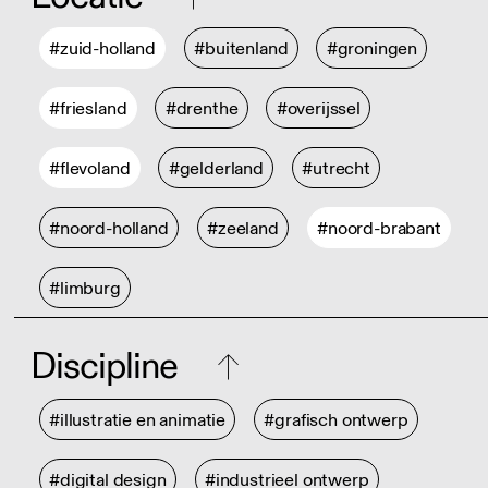
#zuid-holland
#buitenland
#groningen
#friesland
#drenthe
#overijssel
#flevoland
#gelderland
#utrecht
#noord-holland
#zeeland
#noord-brabant
#limburg
Discipline
#illustratie en animatie
#grafisch ontwerp
#digital design
#industrieel ontwerp