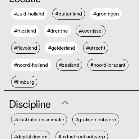
#zuid-holland
#buitenland
#groningen
#friesland
#drenthe
#overijssel
#flevoland
#gelderland
#utrecht
#noord-holland
#zeeland
#noord-brabant
#limburg
Discipline
#illustratie en animatie
#grafisch ontwerp
#digital design
#industrieel ontwerp