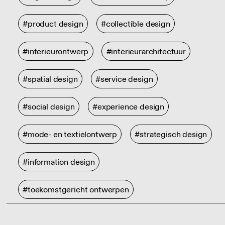
#product design
#collectible design
#interieurontwerp
#interieurarchitectuur
#spatial design
#service design
#social design
#experience design
#mode- en textielontwerp
#strategisch design
#information design
#toekomstgericht ontwerpen