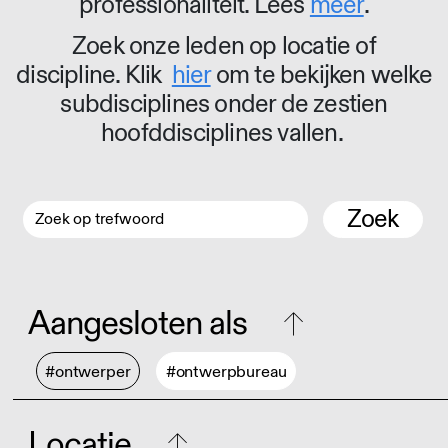
professionaliteit. Lees
meer
.
Zoek onze leden op locatie of
discipline. Klik
hier
om te bekijken welke
subdisciplines onder de zestien
hoofddisciplines vallen.
Zoek
Aangesloten als
#ontwerper
#ontwerpbureau
Locatie