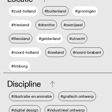
#zuid-holland
#buitenland
#groningen
#friesland
#drenthe
#overijssel
#flevoland
#gelderland
#utrecht
#noord-holland
#zeeland
#noord-brabant
#limburg
Discipline
#illustratie en animatie
#grafisch ontwerp
#digital design
#industrieel ontwerp