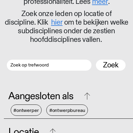
professionaliteit. Lees
meer
.
Zoek onze leden op locatie of
discipline. Klik
hier
om te bekijken welke
subdisciplines onder de zestien
hoofddisciplines vallen.
Zoek
Aangesloten als
#ontwerper
#ontwerpbureau
Locatie