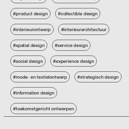
#product design
#collectible design
#interieurontwerp
#interieurarchitectuur
#spatial design
#service design
#social design
#experience design
#mode- en textielontwerp
#strategisch design
#information design
#toekomstgericht ontwerpen