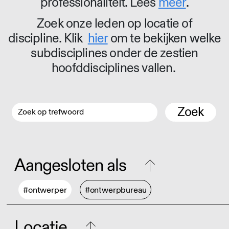
professionaliteit. Lees
meer
.
Zoek onze leden op locatie of
discipline. Klik
hier
om te bekijken welke
subdisciplines onder de zestien
hoofddisciplines vallen.
Zoek
Aangesloten als
#ontwerper
#ontwerpbureau
Locatie