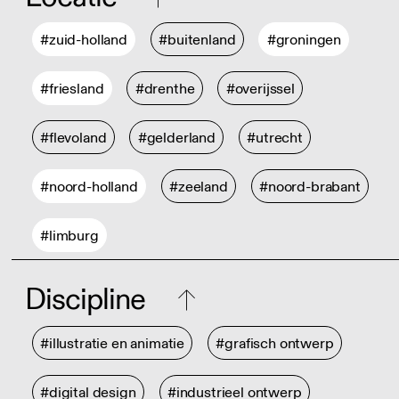
#zuid-holland
#buitenland
#groningen
#friesland
#drenthe
#overijssel
#flevoland
#gelderland
#utrecht
#noord-holland
#zeeland
#noord-brabant
#limburg
Discipline
#illustratie en animatie
#grafisch ontwerp
#digital design
#industrieel ontwerp