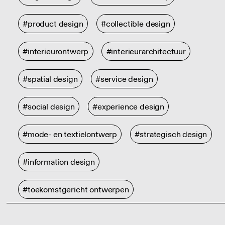
#product design
#collectible design
#interieurontwerp
#interieurarchitectuur
#spatial design
#service design
#social design
#experience design
#mode- en textielontwerp
#strategisch design
#information design
#toekomstgericht ontwerpen