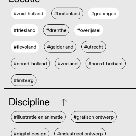
#zuid-holland
#buitenland
#groningen
#friesland
#drenthe
#overijssel
#flevoland
#gelderland
#utrecht
#noord-holland
#zeeland
#noord-brabant
#limburg
Discipline
#illustratie en animatie
#grafisch ontwerp
#digital design
#industrieel ontwerp