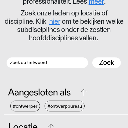
professionaliteit. Lees
meer
.
Zoek onze leden op locatie of
discipline. Klik
hier
om te bekijken welke
subdisciplines onder de zestien
hoofddisciplines vallen.
Zoek
Aangesloten als
#ontwerper
#ontwerpbureau
Locatie