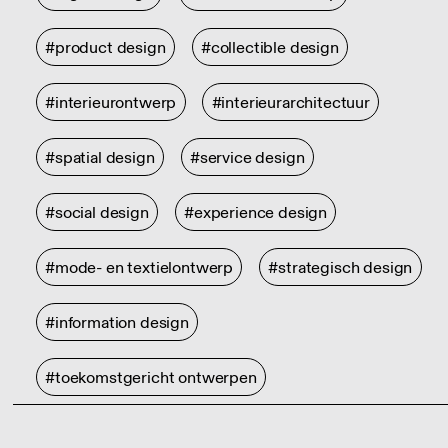
#product design
#collectible design
#interieurontwerp
#interieurarchitectuur
#spatial design
#service design
#social design
#experience design
#mode- en textielontwerp
#strategisch design
#information design
#toekomstgericht ontwerpen