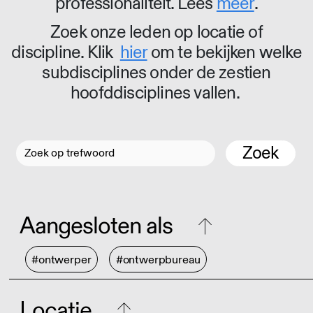
professionaliteit. Lees
meer
.
Zoek onze leden op locatie of
discipline. Klik
hier
om te bekijken welke
subdisciplines onder de zestien
hoofddisciplines vallen.
Zoek
Aangesloten als
#ontwerper
#ontwerpbureau
Locatie