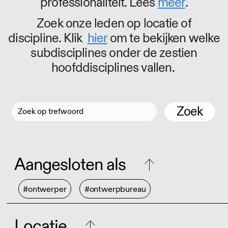
professionaliteit. Lees
meer
.
Zoek onze leden op locatie of
discipline. Klik
hier
om te bekijken welke
subdisciplines onder de zestien
hoofddisciplines vallen.
Zoek
Aangesloten als
#ontwerper
#ontwerpbureau
Locatie