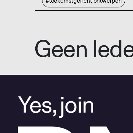
#toekomstgericht ontwerpen
Geen led