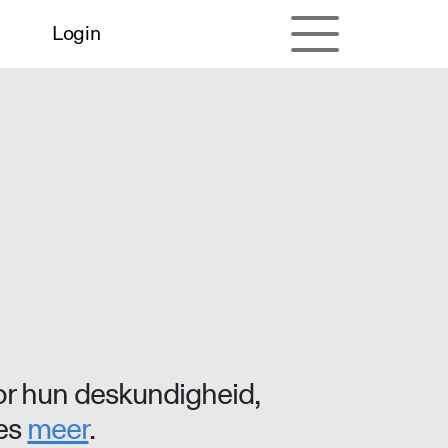
Login
r hun deskundigheid,
ees
meer
.