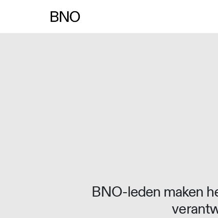
Overslaan naar inhoud
BNO-leden maken het
verantw