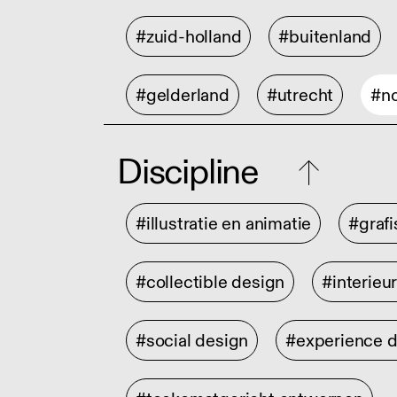
#zuid-holland
#buitenland
#gelderland
#utrecht
#no
Discipline
#illustratie en animatie
#graf
#collectible design
#interieu
#social design
#experience 