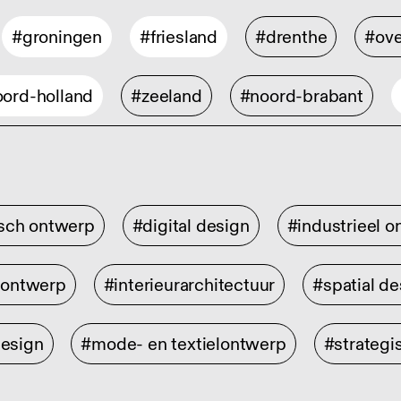
#groningen
#friesland
#drenthe
#ove
ord-holland
#zeeland
#noord-brabant
isch ontwerp
#digital design
#industrieel 
rontwerp
#interieurarchitectuur
#spatial de
design
#mode- en textielontwerp
#strategi