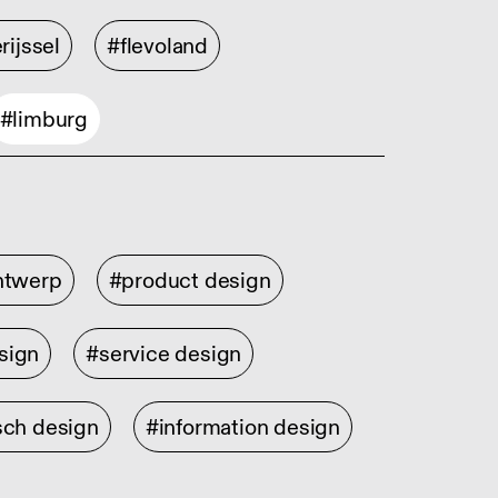
rijssel
#flevoland
#limburg
ontwerp
#product design
sign
#service design
sch design
#information design