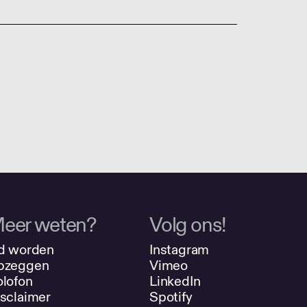
eer weten?
Volg ons!
d worden
Instagram
pzeggen
Vimeo
lofon
LinkedIn
sclaimer
Spotify