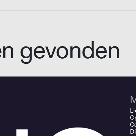
en gevonden
M
Li
O
Co
Di