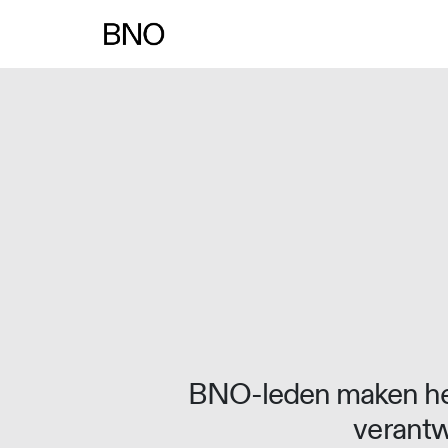
Overslaan naar inhoud
BNO-leden maken het
verantw