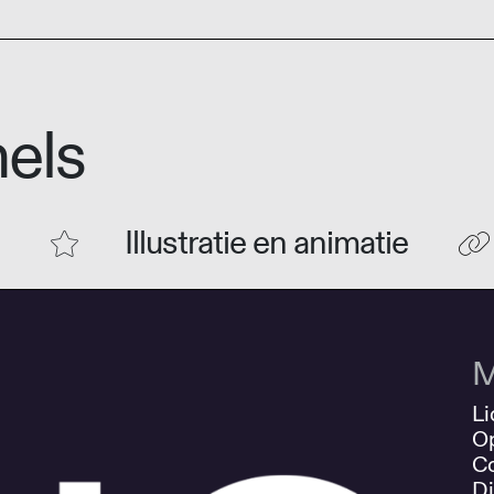
els
Illustratie en animatie
M
Li
O
Co
Di