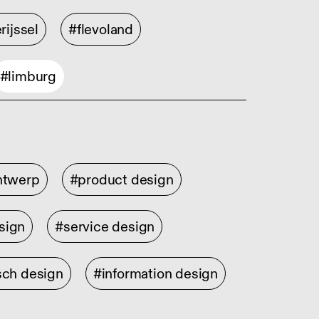
rijssel
#flevoland
#limburg
ontwerp
#product design
sign
#service design
sch design
#information design