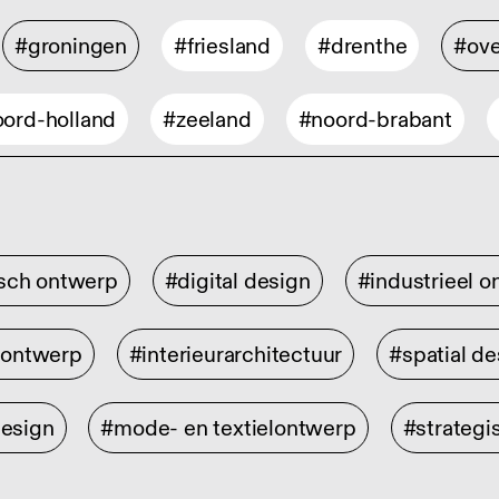
#groningen
#friesland
#drenthe
#ove
ord-holland
#zeeland
#noord-brabant
isch ontwerp
#digital design
#industrieel 
rontwerp
#interieurarchitectuur
#spatial de
design
#mode- en textielontwerp
#strategi