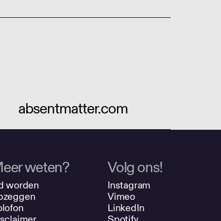
absentmatter.com
eer weten?
Volg ons!
d worden
Instagram
pzeggen
Vimeo
lofon
LinkedIn
sclaimer
Spotify