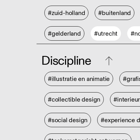
#zuid-holland
#buitenland
#gelderland
#utrecht
#no
Discipline
#illustratie en animatie
#graf
#collectible design
#interieu
#social design
#experience 