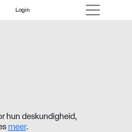
Login
r hun deskundigheid,
ees
meer
.