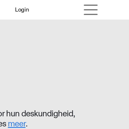
Login
r hun deskundigheid,
ees
meer
.