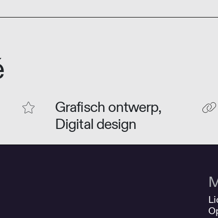
é
Grafisch ontwerp,
Digital design
M
Li
O