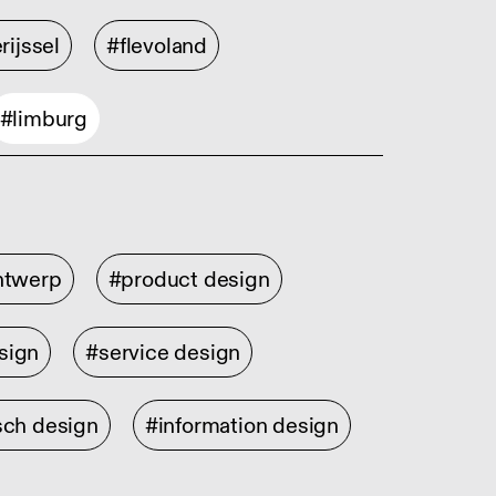
rijssel
#flevoland
#limburg
ontwerp
#product design
sign
#service design
sch design
#information design