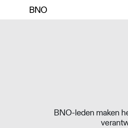
Overslaan naar inhoud
BNO-leden maken het
verantw