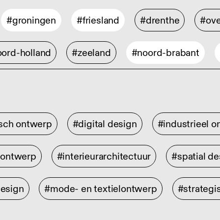
#groningen
#friesland
#drenthe
#ove
ord-holland
#zeeland
#noord-brabant
isch ontwerp
#digital design
#industrieel 
rontwerp
#interieurarchitectuur
#spatial de
design
#mode- en textielontwerp
#strategi