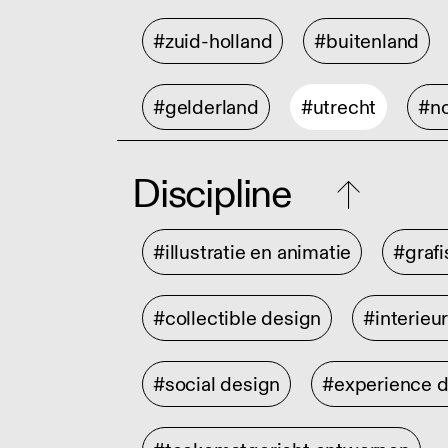
#zuid-holland
#buitenland
#gelderland
#utrecht
#no
Discipline
#illustratie en animatie
#graf
#collectible design
#interieu
#social design
#experience 