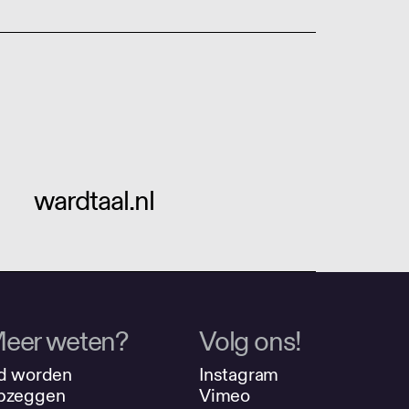
wardtaal.nl
eer weten?
Volg ons!
d worden
Instagram
pzeggen
Vimeo