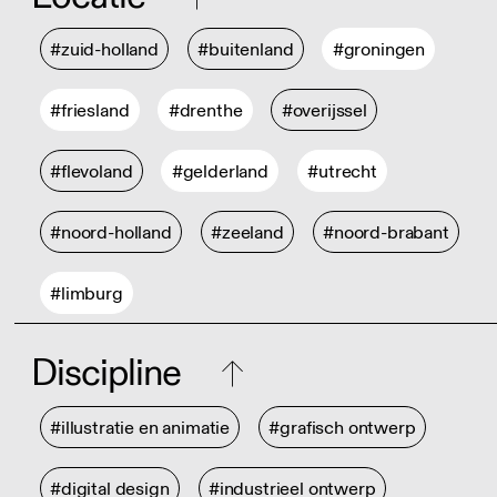
#zuid-holland
#buitenland
#groningen
#friesland
#drenthe
#overijssel
#flevoland
#gelderland
#utrecht
#noord-holland
#zeeland
#noord-brabant
#limburg
Discipline
#illustratie en animatie
#grafisch ontwerp
#digital design
#industrieel ontwerp