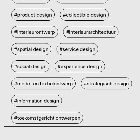
#product design
#collectible design
#interieurontwerp
#interieurarchitectuur
#spatial design
#service design
#social design
#experience design
#mode- en textielontwerp
#strategisch design
#information design
#toekomstgericht ontwerpen