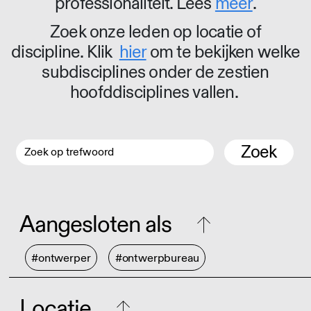
professionaliteit. Lees
meer
.
Zoek onze leden op locatie of
discipline. Klik
hier
om te bekijken welke
subdisciplines onder de zestien
hoofddisciplines vallen.
Zoek
Aangesloten als
#ontwerper
#ontwerpbureau
Locatie