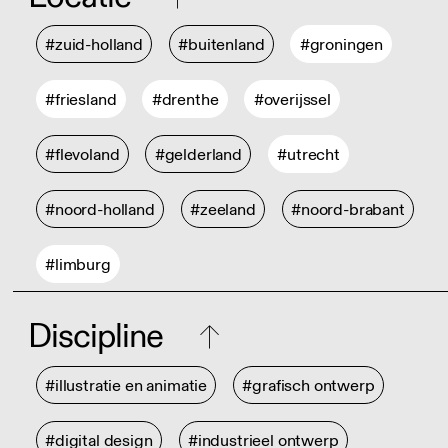
#zuid-holland
#buitenland
#groningen
#friesland
#drenthe
#overijssel
#flevoland
#gelderland
#utrecht
#noord-holland
#zeeland
#noord-brabant
#limburg
Discipline
#illustratie en animatie
#grafisch ontwerp
#digital design
#industrieel ontwerp