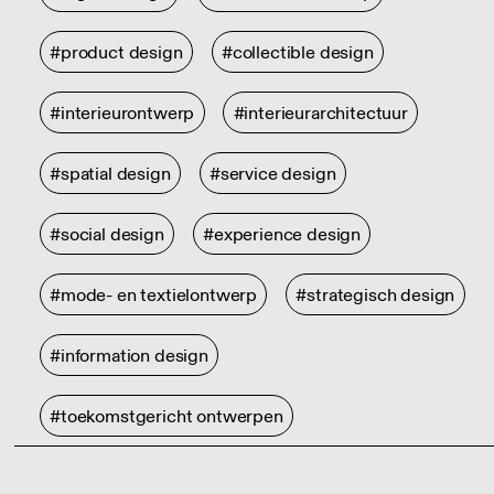
#product design
#collectible design
#interieurontwerp
#interieurarchitectuur
#spatial design
#service design
#social design
#experience design
#mode- en textielontwerp
#strategisch design
#information design
#toekomstgericht ontwerpen