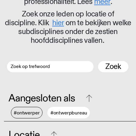
professionaliteit. Lees
meer
.
Zoek onze leden op locatie of
discipline. Klik
hier
om te bekijken welke
subdisciplines onder de zestien
hoofddisciplines vallen.
Zoek
Aangesloten als
#ontwerper
#ontwerpbureau
Locatie