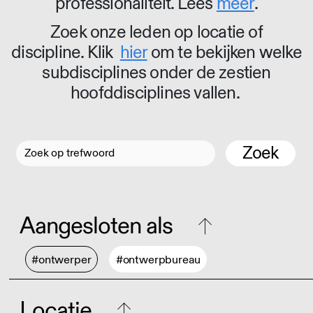
professionaliteit. Lees
meer
.
Zoek onze leden op locatie of
discipline. Klik
hier
om te bekijken welke
subdisciplines onder de zestien
hoofddisciplines vallen.
Zoek
Aangesloten als
#ontwerper
#ontwerpbureau
Locatie