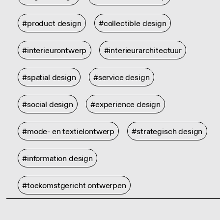
#product design
#collectible design
#interieurontwerp
#interieurarchitectuur
#spatial design
#service design
#social design
#experience design
#mode- en textielontwerp
#strategisch design
#information design
#toekomstgericht ontwerpen