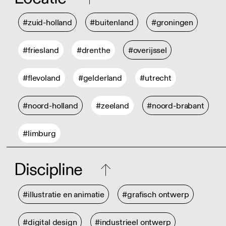
#zuid-holland
#buitenland
#groningen
#friesland
#drenthe
#overijssel
#flevoland
#gelderland
#utrecht
#noord-holland
#zeeland
#noord-brabant
#limburg
Discipline
#illustratie en animatie
#grafisch ontwerp
#digital design
#industrieel ontwerp