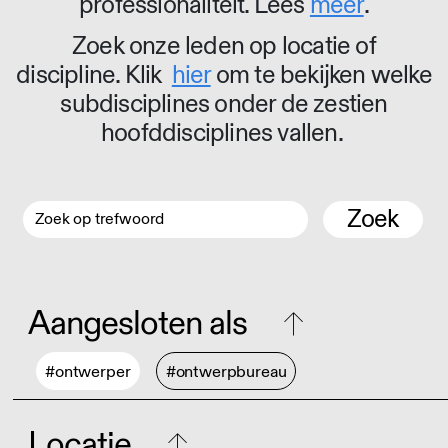
professionaliteit. Lees
meer
.
Zoek onze leden op locatie of
discipline. Klik
hier
om te bekijken welke
subdisciplines onder de zestien
hoofddisciplines vallen.
Zoek
Aangesloten als
#ontwerper
#ontwerpbureau
Locatie