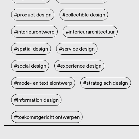
#product design
#collectible design
#interieurontwerp
#interieurarchitectuur
#spatial design
#service design
#social design
#experience design
#mode- en textielontwerp
#strategisch design
#information design
#toekomstgericht ontwerpen