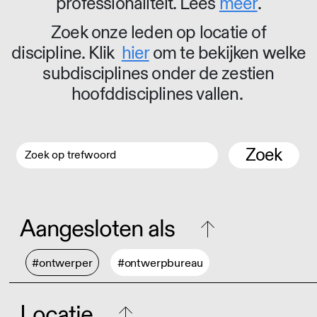
professionaliteit. Lees
meer
.
Zoek onze leden op locatie of
discipline. Klik
hier
om te bekijken welke
subdisciplines onder de zestien
hoofddisciplines vallen.
Zoek
Aangesloten als
#ontwerper
#ontwerpbureau
Locatie