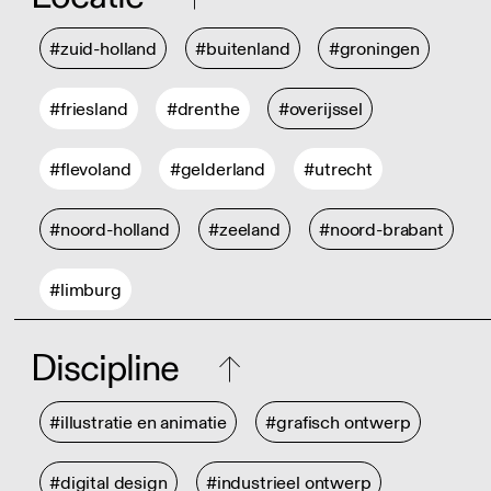
#zuid-holland
#buitenland
#groningen
#friesland
#drenthe
#overijssel
#flevoland
#gelderland
#utrecht
#noord-holland
#zeeland
#noord-brabant
#limburg
Discipline
#illustratie en animatie
#grafisch ontwerp
#digital design
#industrieel ontwerp