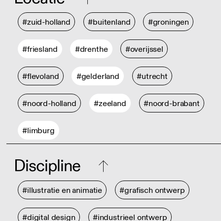
#zuid-holland
#buitenland
#groningen
#friesland
#drenthe
#overijssel
#flevoland
#gelderland
#utrecht
#noord-holland
#zeeland
#noord-brabant
#limburg
Discipline
#illustratie en animatie
#grafisch ontwerp
#digital design
#industrieel ontwerp