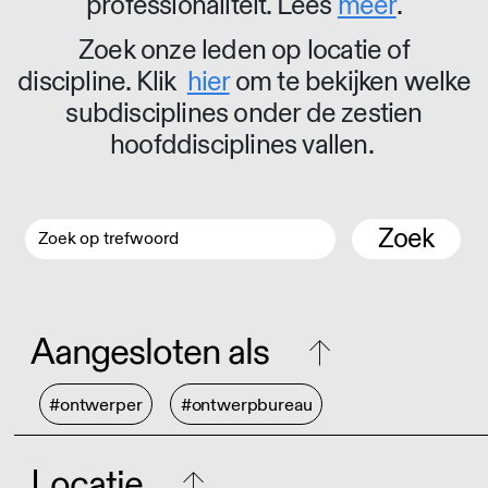
professionaliteit. Lees
meer
.
Zoek onze leden op locatie of
discipline. Klik
hier
om te bekijken welke
subdisciplines onder de zestien
hoofddisciplines vallen.
Zoek
Aangesloten als
#ontwerper
#ontwerpbureau
Locatie