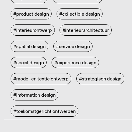
#product design
#collectible design
#interieurontwerp
#interieurarchitectuur
#spatial design
#service design
#social design
#experience design
#mode- en textielontwerp
#strategisch design
#information design
#toekomstgericht ontwerpen