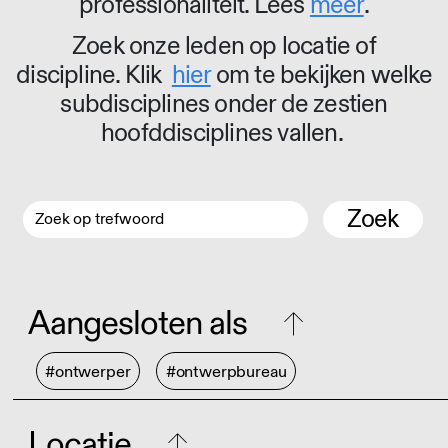
professionaliteit. Lees
meer
.
Zoek onze leden op locatie of
discipline. Klik
hier
om te bekijken welke
subdisciplines onder de zestien
hoofddisciplines vallen.
Zoek
Aangesloten als
#ontwerper
#ontwerpbureau
Locatie