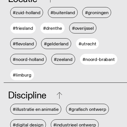
#zuid-holland
#buitenland
#groningen
#friesland
#drenthe
#overijssel
#flevoland
#gelderland
#utrecht
#noord-holland
#zeeland
#noord-brabant
#limburg
Discipline
#illustratie en animatie
#grafisch ontwerp
#digital design
#industrieel ontwerp