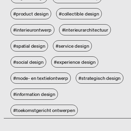
#product design
#collectible design
#interieurontwerp
#interieurarchitectuur
#spatial design
#service design
#social design
#experience design
#mode- en textielontwerp
#strategisch design
#information design
#toekomstgericht ontwerpen