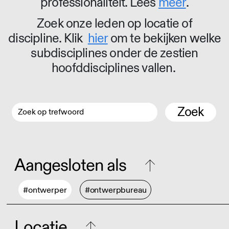
professionaliteit. Lees
meer
.
Zoek onze leden op locatie of
discipline. Klik
hier
om te bekijken welke
subdisciplines onder de zestien
hoofddisciplines vallen.
Zoek
Aangesloten als
#ontwerper
#ontwerpbureau
Locatie