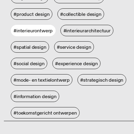
#product design
#collectible design
#interieurontwerp
#interieurarchitectuur
#spatial design
#service design
#social design
#experience design
#mode- en textielontwerp
#strategisch design
#information design
#toekomstgericht ontwerpen