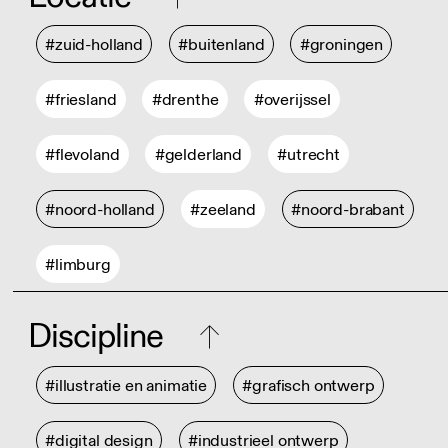
#zuid-holland
#buitenland
#groningen
#friesland
#drenthe
#overijssel
#flevoland
#gelderland
#utrecht
#noord-holland
#zeeland
#noord-brabant
#limburg
Discipline
#illustratie en animatie
#grafisch ontwerp
#digital design
#industrieel ontwerp