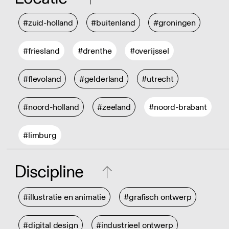
#zuid-holland
#buitenland
#groningen
#friesland
#drenthe
#overijssel
#flevoland
#gelderland
#utrecht
#noord-holland
#zeeland
#noord-brabant
#limburg
Discipline
#illustratie en animatie
#grafisch ontwerp
#digital design
#industrieel ontwerp