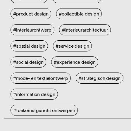
#product design
#collectible design
#interieurontwerp
#interieurarchitectuur
#spatial design
#service design
#social design
#experience design
#mode- en textielontwerp
#strategisch design
#information design
#toekomstgericht ontwerpen