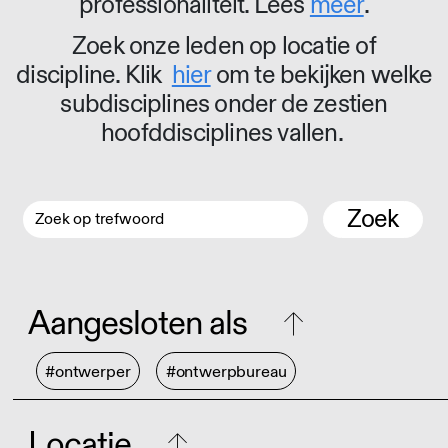
professionaliteit. Lees
meer
.
Zoek onze leden op locatie of
discipline. Klik
hier
om te bekijken welke
subdisciplines onder de zestien
hoofddisciplines vallen.
Zoek
Aangesloten als
#ontwerper
#ontwerpbureau
Locatie