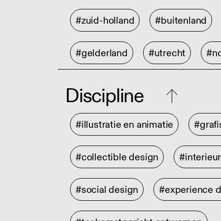
#zuid-holland
#buitenland
#gelderland
#utrecht
#no
Discipline
#illustratie en animatie
#graf
#collectible design
#interieu
#social design
#experience 