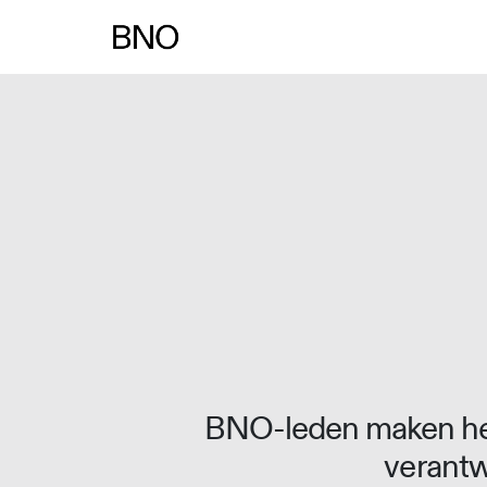
Overslaan naar inhoud
BNO-leden maken het
verantw