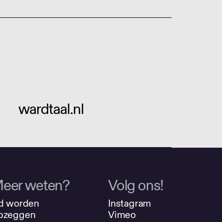
wardtaal.nl
eer weten?
Volg ons!
d worden
Instagram
pzeggen
Vimeo