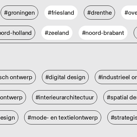
#groningen
#friesland
#drenthe
#ove
ord-holland
#zeeland
#noord-brabant
isch ontwerp
#digital design
#industrieel 
rontwerp
#interieurarchitectuur
#spatial de
design
#mode- en textielontwerp
#strategi