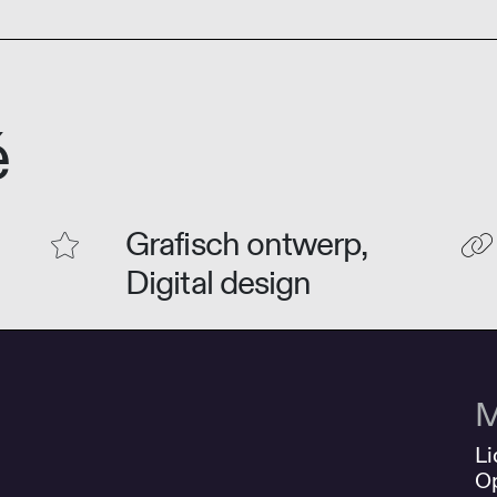
é
Grafisch ontwerp,
Digital design
M
Li
O