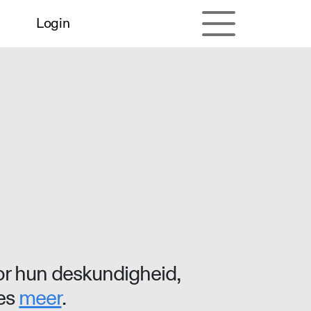
Login
r hun deskundigheid,
ees
meer
.