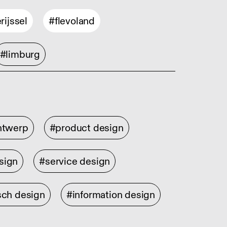
rijssel
#flevoland
#limburg
ontwerp
#product design
sign
#service design
sch design
#information design