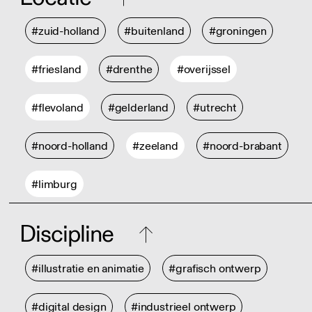
#zuid-holland
#buitenland
#groningen
#friesland
#drenthe
#overijssel
#flevoland
#gelderland
#utrecht
#noord-holland
#zeeland
#noord-brabant
#limburg
Discipline
#illustratie en animatie
#grafisch ontwerp
#digital design
#industrieel ontwerp