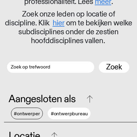
professionaliteit. Lees
meer
.
Zoek onze leden op locatie of
discipline. Klik
hier
om te bekijken welke
subdisciplines onder de zestien
hoofddisciplines vallen.
Zoek
Aangesloten als
#ontwerper
#ontwerpbureau
Locatie