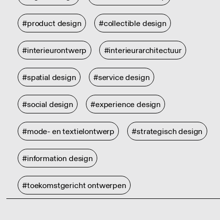
#product design
#collectible design
#interieurontwerp
#interieurarchitectuur
#spatial design
#service design
#social design
#experience design
#mode- en textielontwerp
#strategisch design
#information design
#toekomstgericht ontwerpen