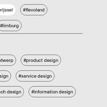
rijssel
#flevoland
#limburg
ontwerp
#product design
sign
#service design
sch design
#information design