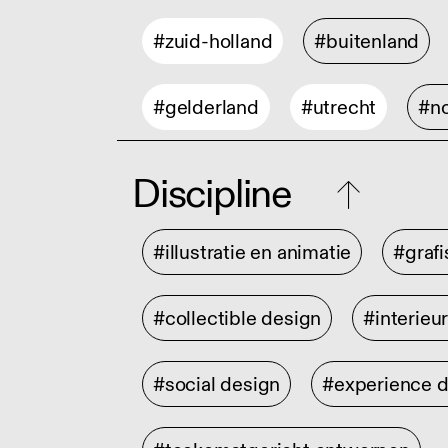
#zuid-holland
#buitenland
#gelderland
#utrecht
#no
Discipline
#illustratie en animatie
#graf
#collectible design
#interieu
#social design
#experience 