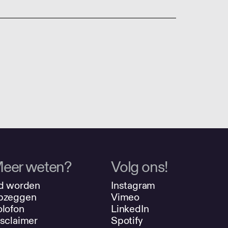
eer weten?
Volg ons!
d worden
Instagram
pzeggen
Vimeo
lofon
LinkedIn
sclaimer
Spotify