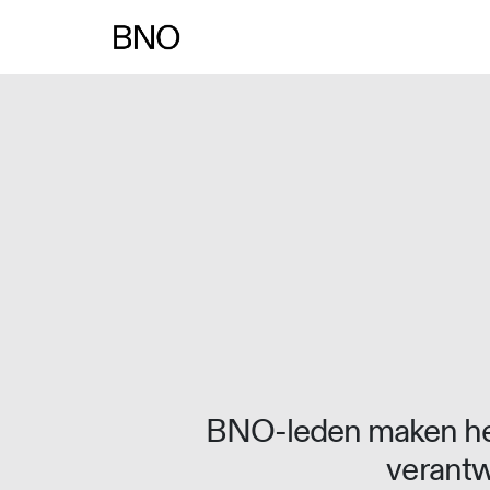
Overslaan naar inhoud
BNO-leden maken het
verantw