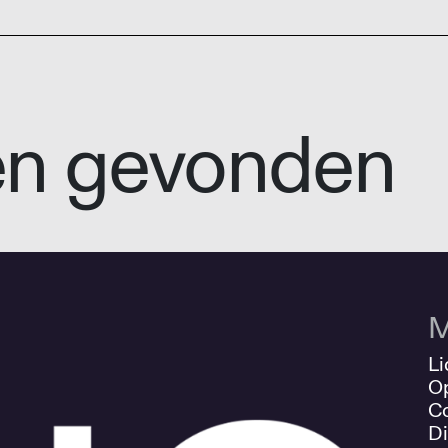
en gevonden
M
Li
O
Co
Di