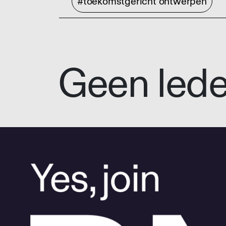
#toekomstgericht ontwerpen
Geen led