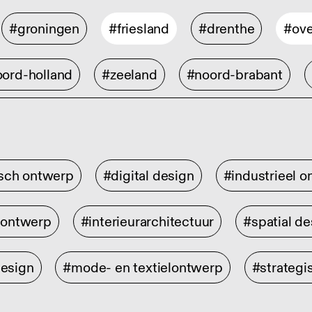
#groningen
#friesland
#drenthe
#ove
ord-holland
#zeeland
#noord-brabant
isch ontwerp
#digital design
#industrieel 
rontwerp
#interieurarchitectuur
#spatial de
design
#mode- en textielontwerp
#strategi