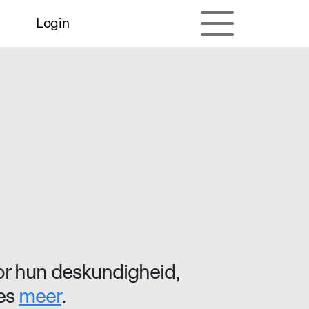
Login
r hun deskundigheid,
ees
meer
.