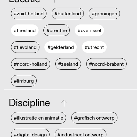
#zuid-holland
#buitenland
#groningen
#friesland
#drenthe
#overijssel
#flevoland
#gelderland
#utrecht
#noord-holland
#zeeland
#noord-brabant
#limburg
Discipline
#illustratie en animatie
#grafisch ontwerp
#digital design
#industrieel ontwerp