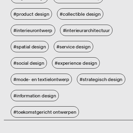
#product design
#collectible design
#interieurontwerp
#interieurarchitectuur
#spatial design
#service design
#social design
#experience design
#mode- en textielontwerp
#strategisch design
#information design
#toekomstgericht ontwerpen