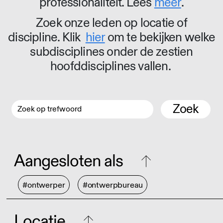
professionaliteit. Lees
meer
.
Zoek onze leden op locatie of
discipline. Klik
hier
om te bekijken welke
subdisciplines onder de zestien
hoofddisciplines vallen.
Zoek
Aangesloten als
#ontwerper
#ontwerpbureau
Locatie