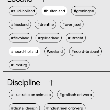
#zuid-holland
#buitenland
#groningen
#friesland
#drenthe
#overijssel
#flevoland
#gelderland
#utrecht
#noord-holland
#zeeland
#noord-brabant
#limburg
Discipline
#illustratie en animatie
#grafisch ontwerp
#digital design
#industrieel ontwerp