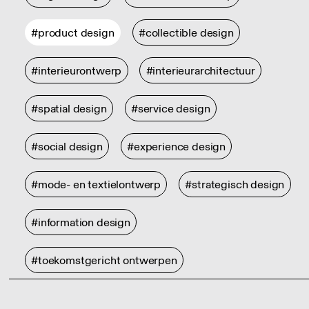
#product design
#collectible design
#interieurontwerp
#interieurarchitectuur
#spatial design
#service design
#social design
#experience design
#mode- en textielontwerp
#strategisch design
#information design
#toekomstgericht ontwerpen