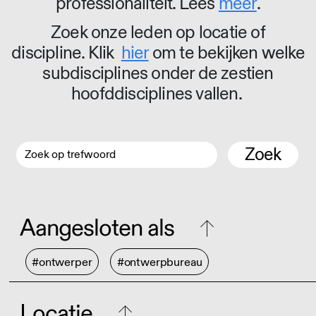
professionaliteit. Lees
meer
.
Zoek onze leden op locatie of
discipline. Klik
hier
om te bekijken welke
subdisciplines onder de zestien
hoofddisciplines vallen.
Zoek
Aangesloten als
#ontwerper
#ontwerpbureau
Locatie