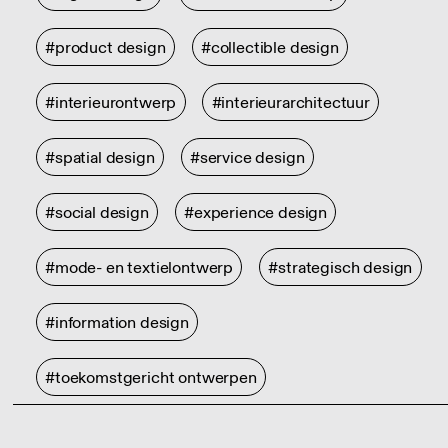
#product design
#collectible design
#interieurontwerp
#interieurarchitectuur
#spatial design
#service design
#social design
#experience design
#mode- en textielontwerp
#strategisch design
#information design
#toekomstgericht ontwerpen