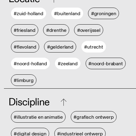
#zuid-holland
#buitenland
#groningen
#friesland
#drenthe
#overijssel
#flevoland
#gelderland
#utrecht
#noord-holland
#zeeland
#noord-brabant
#limburg
Discipline
#illustratie en animatie
#grafisch ontwerp
#digital design
#industrieel ontwerp