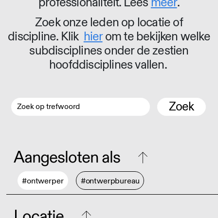
professionaliteit. Lees
meer
.
Zoek onze leden op locatie of
discipline. Klik
hier
om te bekijken welke
subdisciplines onder de zestien
hoofddisciplines vallen.
Zoek
Aangesloten als
#ontwerper
#ontwerpbureau
Locatie