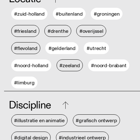
#zuid-holland
#buitenland
#groningen
#friesland
#drenthe
#overijssel
#flevoland
#gelderland
#utrecht
#noord-holland
#zeeland
#noord-brabant
#limburg
Discipline
#illustratie en animatie
#grafisch ontwerp
#digital design
#industrieel ontwerp