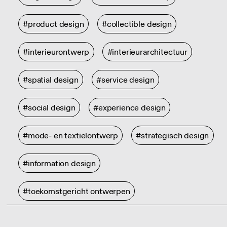
#product design
#collectible design
#interieurontwerp
#interieurarchitectuur
#spatial design
#service design
#social design
#experience design
#mode- en textielontwerp
#strategisch design
#information design
#toekomstgericht ontwerpen