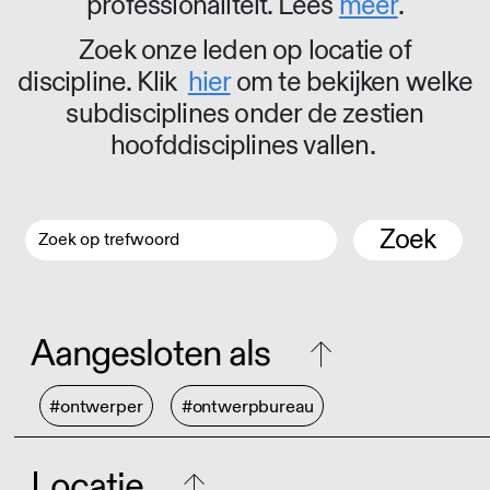
professionaliteit. Lees
meer
.
Zoek onze leden op locatie of
discipline. Klik
hier
om te bekijken welke
subdisciplines onder de zestien
hoofddisciplines vallen.
Zoek
Aangesloten als
#ontwerper
#ontwerpbureau
Locatie