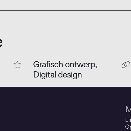
é
Grafisch ontwerp,
Digital design
M
Li
O