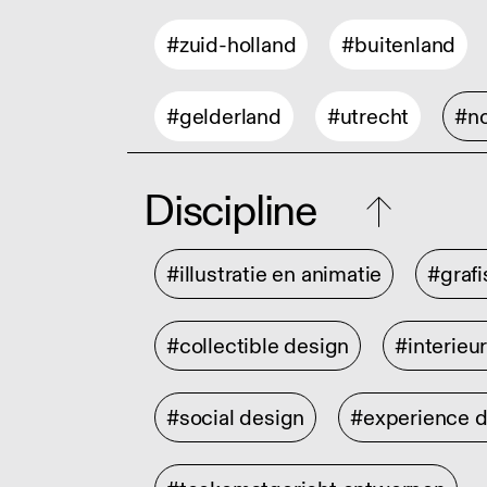
#zuid-holland
#buitenland
#gelderland
#utrecht
#no
Discipline
#illustratie en animatie
#graf
#collectible design
#interieu
#social design
#experience 