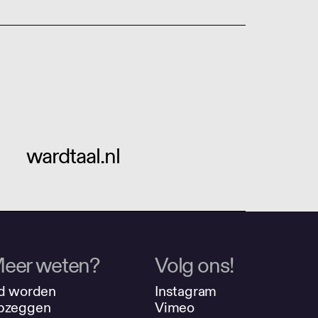
wardtaal.nl
eer weten?
Volg ons!
d worden
Instagram
pzeggen
Vimeo