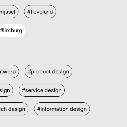
rijssel
#flevoland
#limburg
ontwerp
#product design
sign
#service design
sch design
#information design