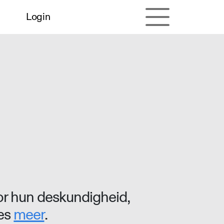
Login
r hun deskundigheid,
ees
meer
.