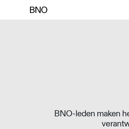
Overslaan naar inhoud
BNO-leden maken het
verantw