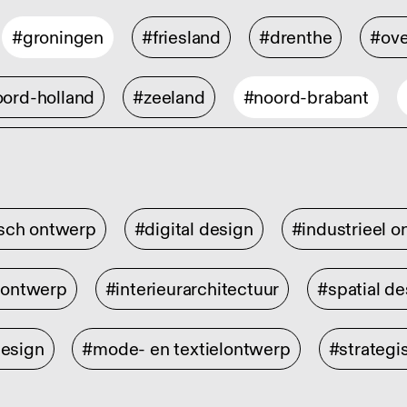
#groningen
#friesland
#drenthe
#ove
ord-holland
#zeeland
#noord-brabant
isch ontwerp
#digital design
#industrieel 
rontwerp
#interieurarchitectuur
#spatial de
design
#mode- en textielontwerp
#strategi