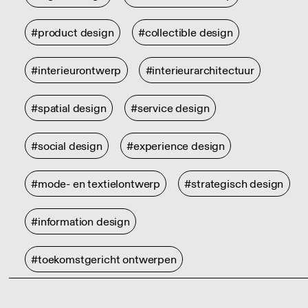
#product design
#collectible design
#interieurontwerp
#interieurarchitectuur
#spatial design
#service design
#social design
#experience design
#mode- en textielontwerp
#strategisch design
#information design
#toekomstgericht ontwerpen