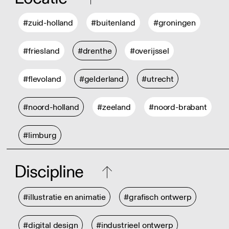
#zuid-holland
#buitenland
#groningen
#friesland
#drenthe
#overijssel
#flevoland
#gelderland
#utrecht
#noord-holland
#zeeland
#noord-brabant
#limburg
Discipline
#illustratie en animatie
#grafisch ontwerp
#digital design
#industrieel ontwerp