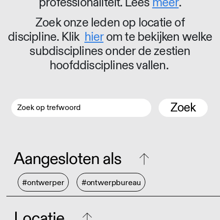
professionaliteit. Lees
meer
.
Zoek onze leden op locatie of
discipline. Klik
hier
om te bekijken welke
subdisciplines onder de zestien
hoofddisciplines vallen.
Zoek
Aangesloten als
#ontwerper
#ontwerpbureau
Locatie