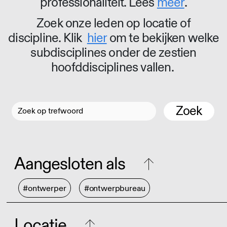
professionaliteit. Lees
meer
.
Zoek onze leden op locatie of
discipline. Klik
hier
om te bekijken welke
subdisciplines onder de zestien
hoofddisciplines vallen.
Zoek
Aangesloten als
#ontwerper
#ontwerpbureau
Locatie