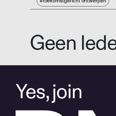
#toekomstgericht ontwerpen
Geen led