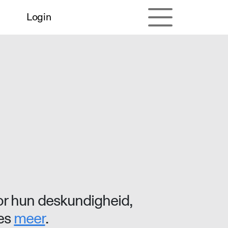
Login
r hun deskundigheid,
ees
meer
.