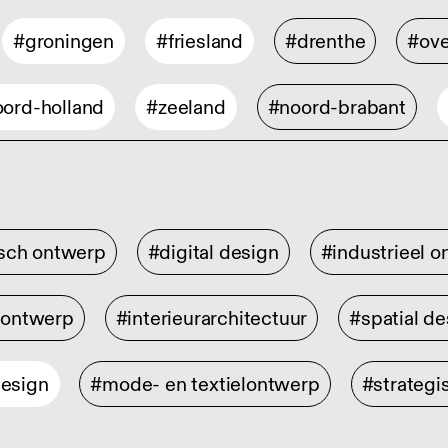
#groningen
#friesland
#drenthe
#ove
ord-holland
#zeeland
#noord-brabant
isch ontwerp
#digital design
#industrieel 
rontwerp
#interieurarchitectuur
#spatial de
design
#mode- en textielontwerp
#strategi