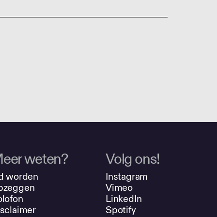
eer weten?
Volg ons!
d worden
Instagram
pzeggen
Vimeo
lofon
LinkedIn
sclaimer
Spotify