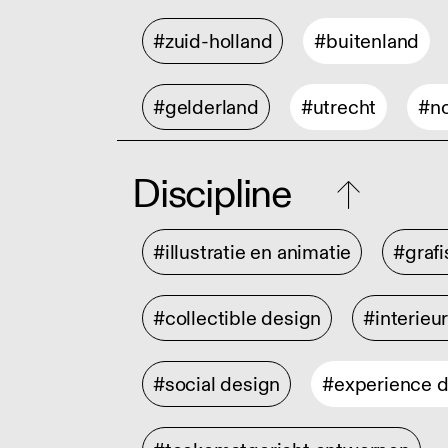
#zuid-holland
#buitenland
#gelderland
#utrecht
#no
Discipline
#illustratie en animatie
#graf
#collectible design
#interieu
#social design
#experience 