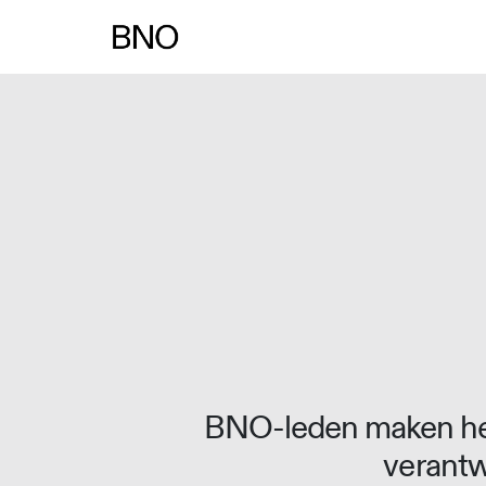
Overslaan naar inhoud
BNO-leden maken het
verantw