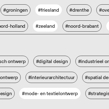
#groningen
#friesland
#drenthe
#ove
ord-holland
#zeeland
#noord-brabant
isch ontwerp
#digital design
#industrieel 
rontwerp
#interieurarchitectuur
#spatial de
design
#mode- en textielontwerp
#strategi