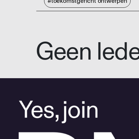
#toekomstgericht ontwerpen
Geen led