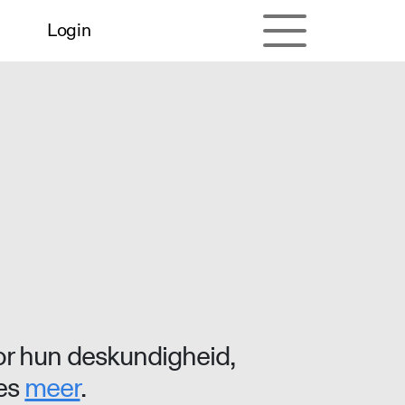
Login
r hun deskundigheid,
ees
meer
.