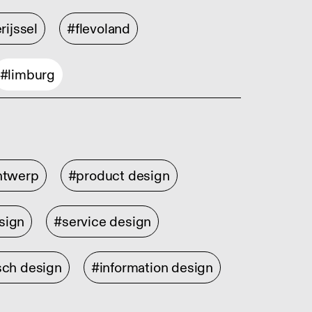
rijssel
#flevoland
#limburg
ontwerp
#product design
sign
#service design
sch design
#information design