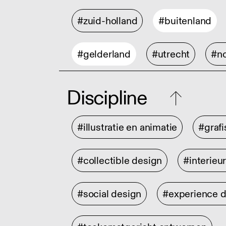
#zuid-holland
#buitenland
#gelderland
#utrecht
#no
Discipline
#illustratie en animatie
#graf
#collectible design
#interieu
#social design
#experience 