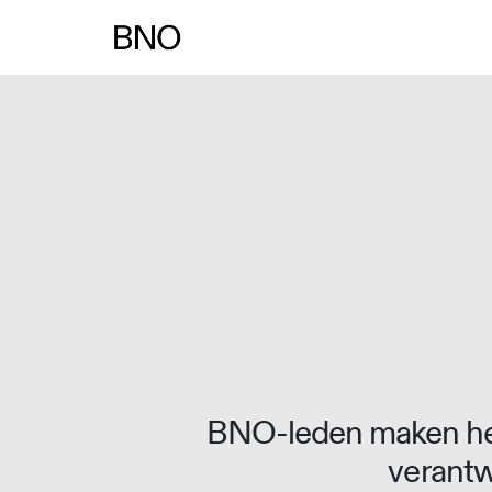
Overslaan naar inhoud
BNO-leden maken het
verantw