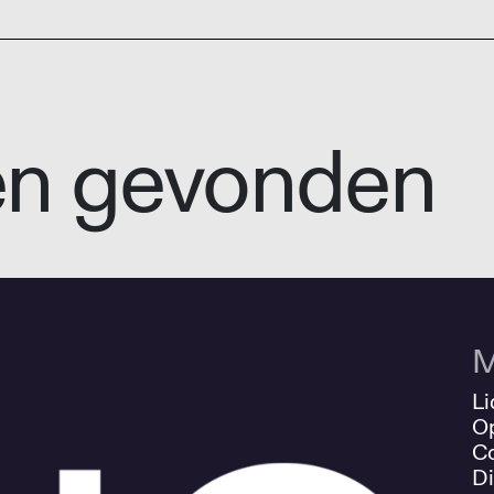
en gevonden
M
Li
O
Co
Di