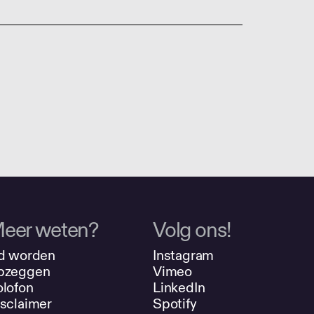
eer weten?
Volg ons!
d worden
Instagram
pzeggen
Vimeo
lofon
LinkedIn
sclaimer
Spotify