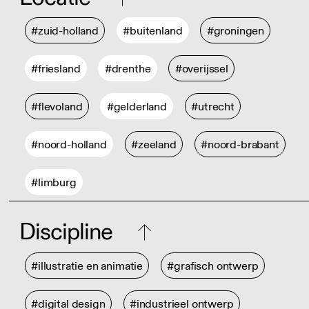
#zuid-holland
#buitenland
#groningen
#friesland
#drenthe
#overijssel
#flevoland
#gelderland
#utrecht
#noord-holland
#zeeland
#noord-brabant
#limburg
Discipline
#illustratie en animatie
#grafisch ontwerp
#digital design
#industrieel ontwerp