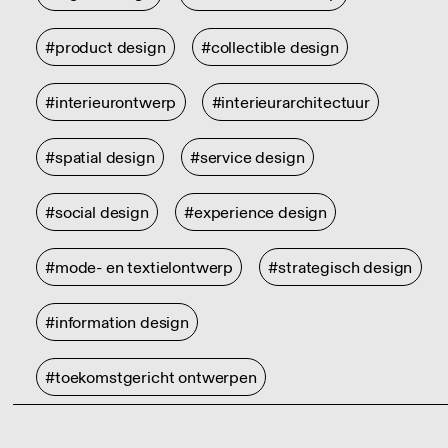
#product design
#collectible design
#interieurontwerp
#interieurarchitectuur
#spatial design
#service design
#social design
#experience design
#mode- en textielontwerp
#strategisch design
#information design
#toekomstgericht ontwerpen