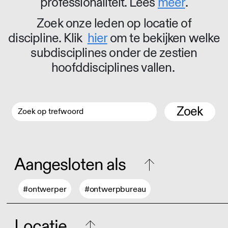
professionaliteit. Lees
meer
.
Zoek onze leden op locatie of
discipline. Klik
hier
om te bekijken welke
subdisciplines onder de zestien
hoofddisciplines vallen.
Zoek
Aangesloten als
#ontwerper
#ontwerpbureau
Locatie