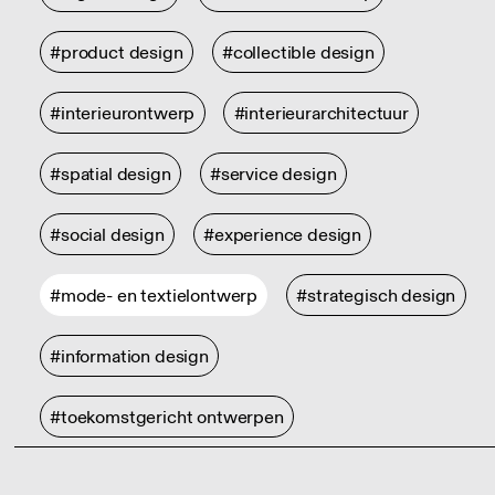
#product design
#collectible design
#interieurontwerp
#interieurarchitectuur
#spatial design
#service design
#social design
#experience design
#mode- en textielontwerp
#strategisch design
#information design
#toekomstgericht ontwerpen