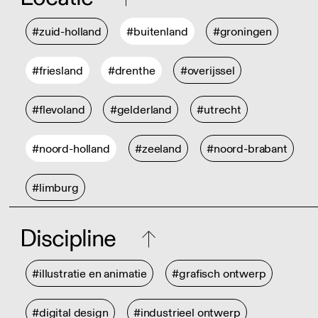
#zuid-holland
#buitenland
#groningen
#friesland
#drenthe
#overijssel
#flevoland
#gelderland
#utrecht
#noord-holland
#zeeland
#noord-brabant
#limburg
Discipline
#illustratie en animatie
#grafisch ontwerp
#digital design
#industrieel ontwerp