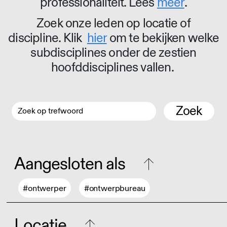
professionaliteit. Lees
meer
.
Zoek onze leden op locatie of
discipline. Klik
hier
om te bekijken welke
subdisciplines onder de zestien
hoofddisciplines vallen.
Zoek
Aangesloten als
#ontwerper
#ontwerpbureau
Locatie