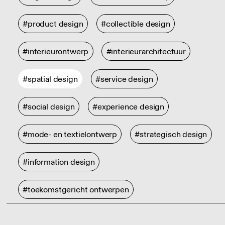
#product design
#collectible design
#interieurontwerp
#interieurarchitectuur
#spatial design
#service design
#social design
#experience design
#mode- en textielontwerp
#strategisch design
#information design
#toekomstgericht ontwerpen