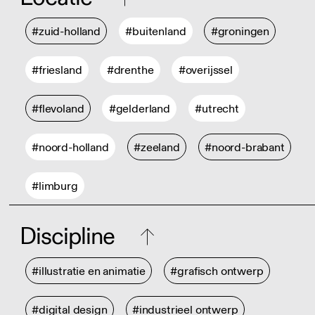
#zuid-holland
#buitenland
#groningen
#friesland
#drenthe
#overijssel
#flevoland
#gelderland
#utrecht
#noord-holland
#zeeland
#noord-brabant
#limburg
Discipline
#illustratie en animatie
#grafisch ontwerp
#digital design
#industrieel ontwerp