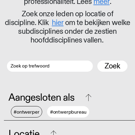
professionaliteit. Lees
meer
.
Zoek onze leden op locatie of
discipline. Klik
hier
om te bekijken welke
subdisciplines onder de zestien
hoofddisciplines vallen.
Zoek
Aangesloten als
#ontwerper
#ontwerpbureau
Locatie