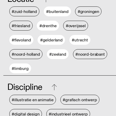
#zuid-holland
#buitenland
#groningen
#friesland
#drenthe
#overijssel
#flevoland
#gelderland
#utrecht
#noord-holland
#zeeland
#noord-brabant
#limburg
Discipline
#illustratie en animatie
#grafisch ontwerp
#digital design
#industrieel ontwerp