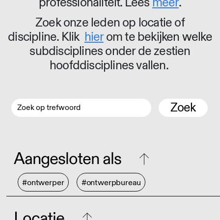
professionaliteit. Lees
meer
.
Zoek onze leden op locatie of
discipline. Klik
hier
om te bekijken welke
subdisciplines onder de zestien
hoofddisciplines vallen.
Zoek
Aangesloten als
#ontwerper
#ontwerpbureau
Locatie