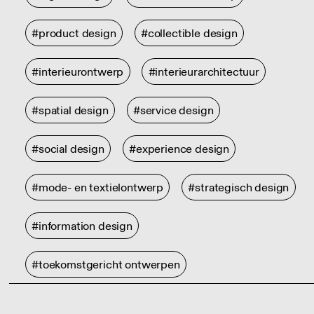
#product design
#collectible design
#interieurontwerp
#interieurarchitectuur
#spatial design
#service design
#social design
#experience design
#mode- en textielontwerp
#strategisch design
#information design
#toekomstgericht ontwerpen