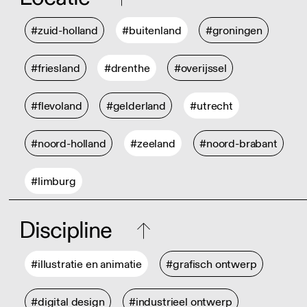
#zuid-holland
#buitenland
#groningen
#friesland
#drenthe
#overijssel
#flevoland
#gelderland
#utrecht
#noord-holland
#zeeland
#noord-brabant
#limburg
Discipline
#illustratie en animatie
#grafisch ontwerp
#digital design
#industrieel ontwerp