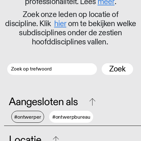
professionaliteit. Lees
meer
.
Zoek onze leden op locatie of
discipline. Klik
hier
om te bekijken welke
subdisciplines onder de zestien
hoofddisciplines vallen.
Zoek
Aangesloten als
#ontwerper
#ontwerpbureau
Locatie