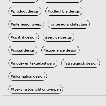
#product design
#collectible design
#interieurontwerp
#interieurarchitectuur
#spatial design
#service design
#social design
#experience design
#mode- en textielontwerp
#strategisch design
#information design
#toekomstgericht ontwerpen