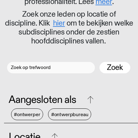
professionaliteit. Lees
meer
.
Zoek onze leden op locatie of
discipline. Klik
hier
om te bekijken welke
subdisciplines onder de zestien
hoofddisciplines vallen.
Zoek
Aangesloten als
#ontwerper
#ontwerpbureau
Locatie