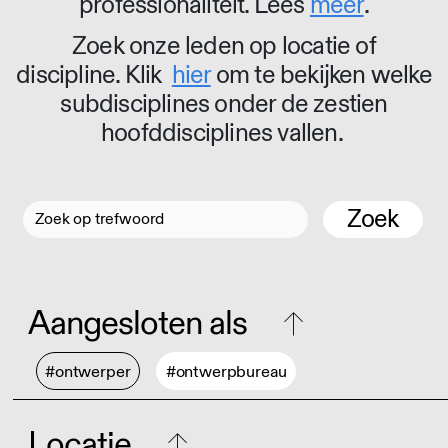
professionaliteit. Lees
meer
.
Zoek onze leden op locatie of
discipline. Klik
hier
om te bekijken welke
subdisciplines onder de zestien
hoofddisciplines vallen.
Zoek
Aangesloten als
#ontwerper
#ontwerpbureau
Locatie