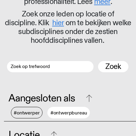
professionaliteit. Lees
meer
.
Zoek onze leden op locatie of
discipline. Klik
hier
om te bekijken welke
subdisciplines onder de zestien
hoofddisciplines vallen.
Zoek
Aangesloten als
#ontwerper
#ontwerpbureau
Locatie