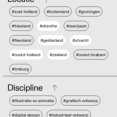
#zuid-holland
#buitenland
#groningen
#friesland
#drenthe
#overijssel
#flevoland
#gelderland
#utrecht
#noord-holland
#zeeland
#noord-brabant
#limburg
Discipline
#illustratie en animatie
#grafisch ontwerp
#digital design
#industrieel ontwerp