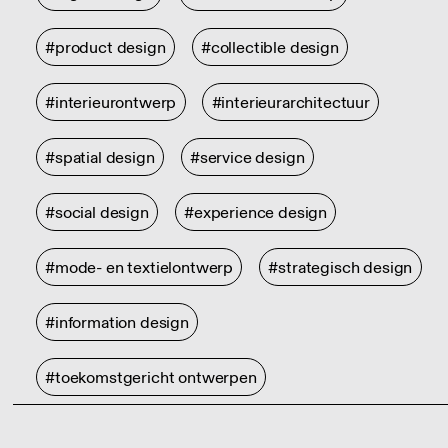
#product design
#collectible design
#interieurontwerp
#interieurarchitectuur
#spatial design
#service design
#social design
#experience design
#mode- en textielontwerp
#strategisch design
#information design
#toekomstgericht ontwerpen