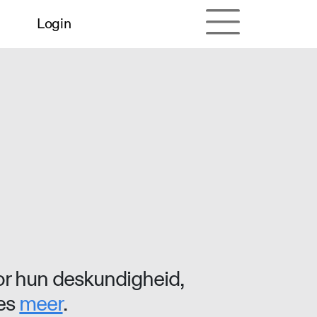
Login
r hun deskundigheid,
ees
meer
.