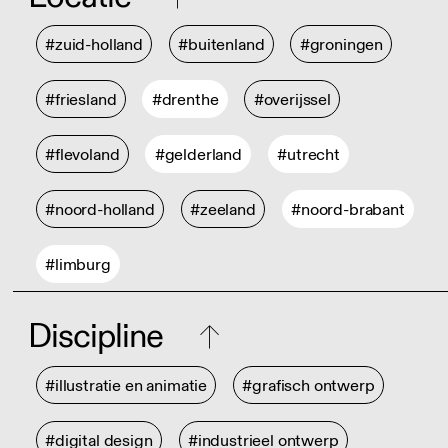
#zuid-holland
#buitenland
#groningen
#friesland
#drenthe
#overijssel
#flevoland
#gelderland
#utrecht
#noord-holland
#zeeland
#noord-brabant
#limburg
Discipline
#illustratie en animatie
#grafisch ontwerp
#digital design
#industrieel ontwerp