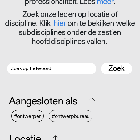
professionaliteit. Lees
meer
.
Zoek onze leden op locatie of
discipline. Klik
hier
om te bekijken welke
subdisciplines onder de zestien
hoofddisciplines vallen.
Zoek
Aangesloten als
#ontwerper
#ontwerpbureau
Locatie