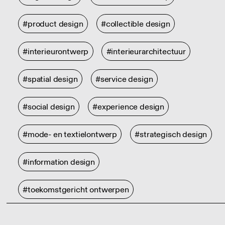
#product design
#collectible design
#interieurontwerp
#interieurarchitectuur
#spatial design
#service design
#social design
#experience design
#mode- en textielontwerp
#strategisch design
#information design
#toekomstgericht ontwerpen