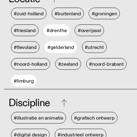
#zuid-holland
#buitenland
#groningen
#friesland
#drenthe
#overijssel
#flevoland
#gelderland
#utrecht
#noord-holland
#zeeland
#noord-brabant
#limburg
Discipline
#illustratie en animatie
#grafisch ontwerp
#digital design
#industrieel ontwerp