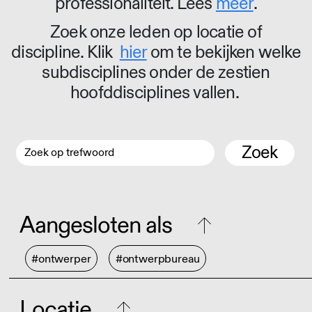
professionaliteit. Lees
meer
.
Zoek onze leden op locatie of
discipline. Klik
hier
om te bekijken welke
subdisciplines onder de zestien
hoofddisciplines vallen.
Zoek
Aangesloten als
#ontwerper
#ontwerpbureau
Locatie