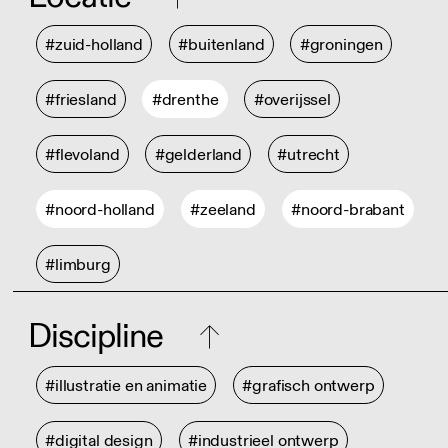
#zuid-holland
#buitenland
#groningen
#friesland
#drenthe
#overijssel
#flevoland
#gelderland
#utrecht
#noord-holland
#zeeland
#noord-brabant
#limburg
Discipline
#illustratie en animatie
#grafisch ontwerp
#digital design
#industrieel ontwerp