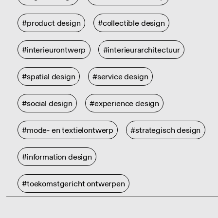
#product design
#collectible design
#interieurontwerp
#interieurarchitectuur
#spatial design
#service design
#social design
#experience design
#mode- en textielontwerp
#strategisch design
#information design
#toekomstgericht ontwerpen