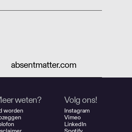
absentmatter.com
eer weten?
Volg ons!
d worden
Instagram
pzeggen
Vimeo
lofon
LinkedIn
sclaimer
Spotify