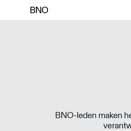
Overslaan naar inhoud
BNO-leden maken het
verantw