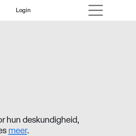
Login
r hun deskundigheid,
ees
meer
.