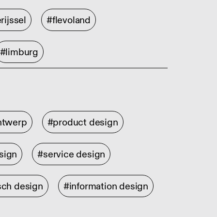
rijssel
#flevoland
#limburg
ontwerp
#product design
sign
#service design
sch design
#information design