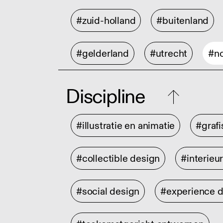
#zuid-holland
#buitenland
#gelderland
#utrecht
#no
Discipline
#illustratie en animatie
#graf
#collectible design
#interieu
#social design
#experience 