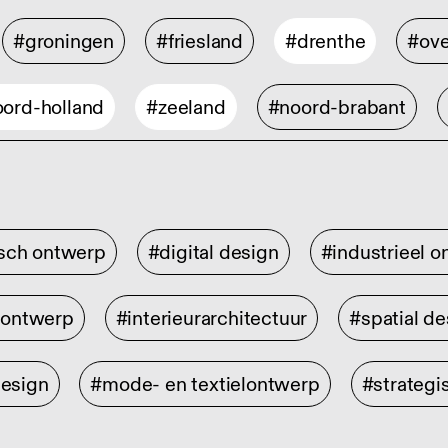
#groningen
#friesland
#drenthe
#ove
ord-holland
#zeeland
#noord-brabant
isch ontwerp
#digital design
#industrieel 
rontwerp
#interieurarchitectuur
#spatial de
design
#mode- en textielontwerp
#strategi