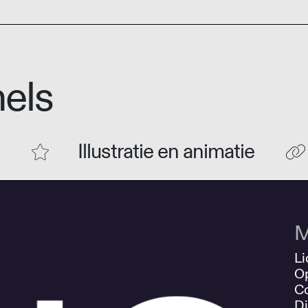
els
Illustratie en animatie
M
Li
O
Co
Di