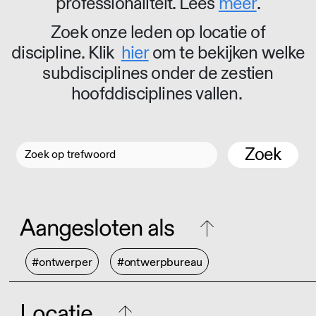
professionaliteit. Lees
meer
.
Zoek onze leden op locatie of
discipline. Klik
hier
om te bekijken welke
subdisciplines onder de zestien
hoofddisciplines vallen.
Zoek
Aangesloten als
#ontwerper
#ontwerpbureau
Locatie