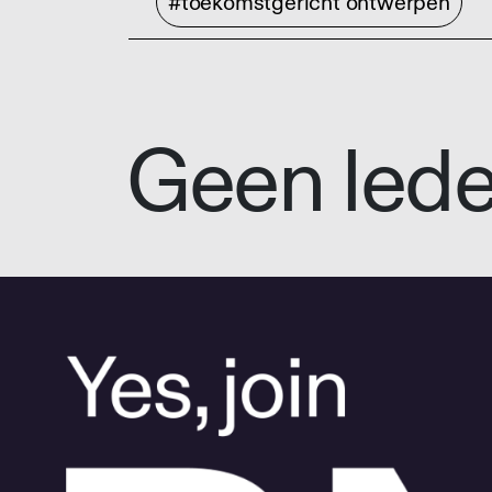
#toekomstgericht ontwerpen
Geen led