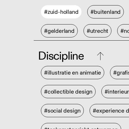
#zuid-holland
#buitenland
#gelderland
#utrecht
#no
Discipline
#illustratie en animatie
#graf
#collectible design
#interieu
#social design
#experience 