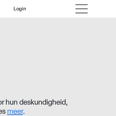
Login
r hun deskundigheid,
ees
meer
.