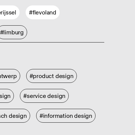
rijssel
#flevoland
#limburg
ontwerp
#product design
sign
#service design
sch design
#information design