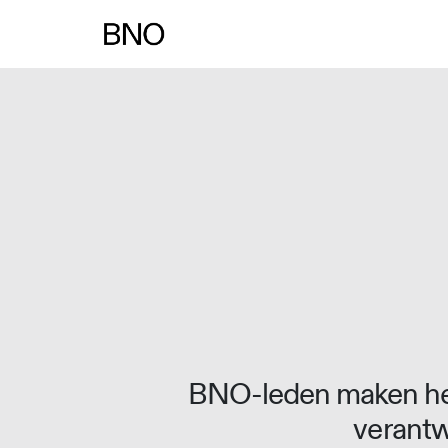
Overslaan naar inhoud
BNO-leden maken het
verantw