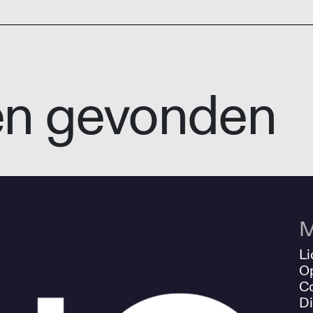
en gevonden
M
Li
O
Co
Di