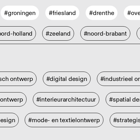
#groningen
#friesland
#drenthe
#ove
ord-holland
#zeeland
#noord-brabant
isch ontwerp
#digital design
#industrieel 
rontwerp
#interieurarchitectuur
#spatial de
design
#mode- en textielontwerp
#strategi