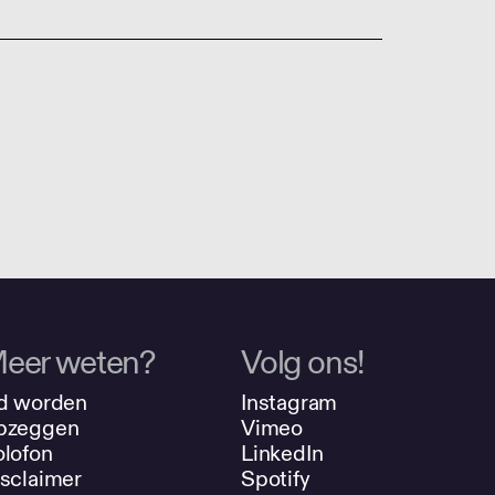
eer weten?
Volg ons!
d worden
Instagram
pzeggen
Vimeo
lofon
LinkedIn
sclaimer
Spotify