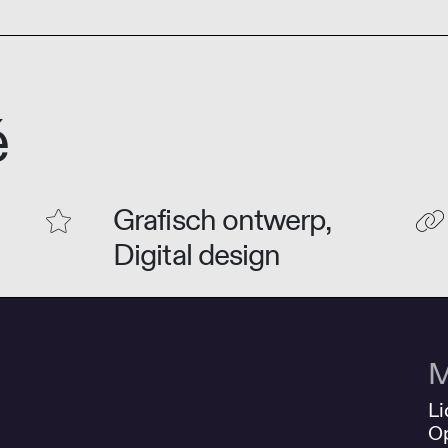
é
Grafisch ontwerp,
Digital design
M
Li
O