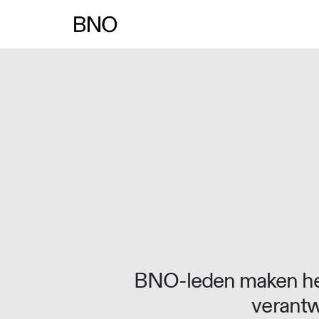
Overslaan naar inhoud
BNO-leden maken het
verantw