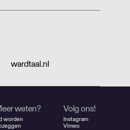
wardtaal.nl
eer weten?
Volg ons!
d worden
Instagram
pzeggen
Vimeo