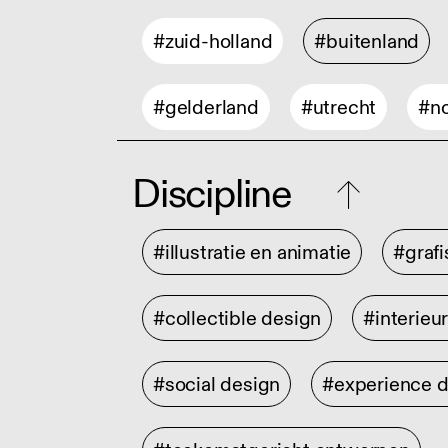
#zuid-holland
#buitenland
#gelderland
#utrecht
#no
Discipline
#illustratie en animatie
#graf
#collectible design
#interieu
#social design
#experience 