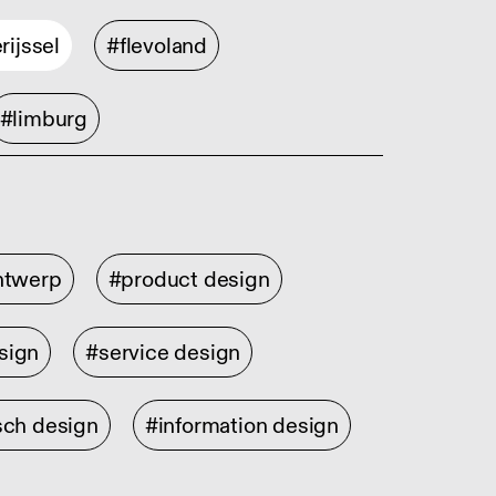
rijssel
#flevoland
#limburg
ontwerp
#product design
sign
#service design
sch design
#information design