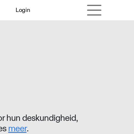
Login
r hun deskundigheid,
ees
meer
.