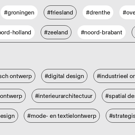
#groningen
#friesland
#drenthe
#ove
ord-holland
#zeeland
#noord-brabant
isch ontwerp
#digital design
#industrieel 
rontwerp
#interieurarchitectuur
#spatial de
design
#mode- en textielontwerp
#strategi