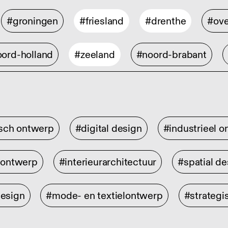
#groningen
#friesland
#drenthe
#ove
ord-holland
#zeeland
#noord-brabant
isch ontwerp
#digital design
#industrieel 
rontwerp
#interieurarchitectuur
#spatial de
design
#mode- en textielontwerp
#strategi