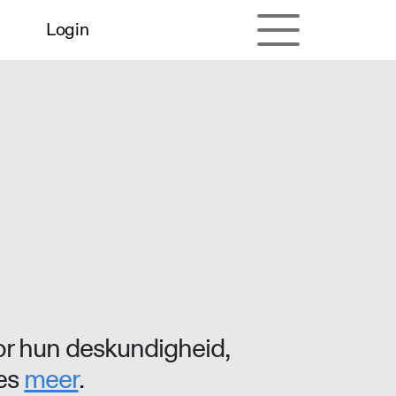
Login
r hun deskundigheid,
ees
meer
.