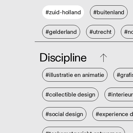
#zuid-holland
#buitenland
#gelderland
#utrecht
#no
Discipline
#illustratie en animatie
#graf
#collectible design
#interieu
#social design
#experience 