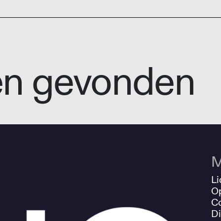
en gevonden
M
Li
O
Co
Di