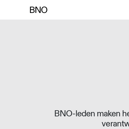
Overslaan naar inhoud
BNO-leden maken het
verantw