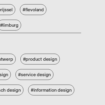
rijssel
#flevoland
#limburg
ontwerp
#product design
sign
#service design
sch design
#information design