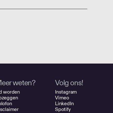
eer weten?
Volg ons!
d worden
Instagram
pzeggen
Vimeo
lofon
LinkedIn
sclaimer
Spotify