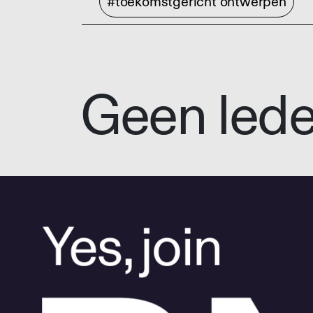
#toekomstgericht ontwerpen
Geen led