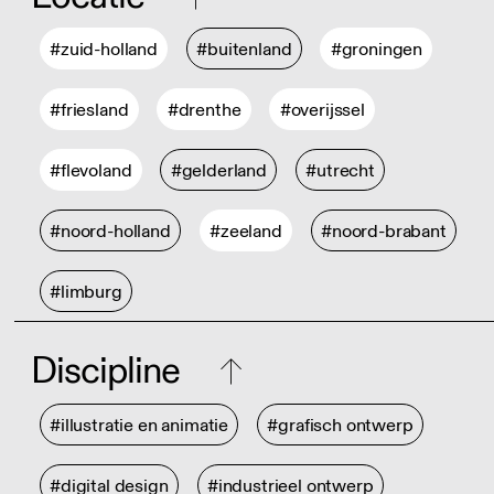
#zuid-holland
#buitenland
#groningen
#friesland
#drenthe
#overijssel
#flevoland
#gelderland
#utrecht
#noord-holland
#zeeland
#noord-brabant
#limburg
Discipline
#illustratie en animatie
#grafisch ontwerp
#digital design
#industrieel ontwerp