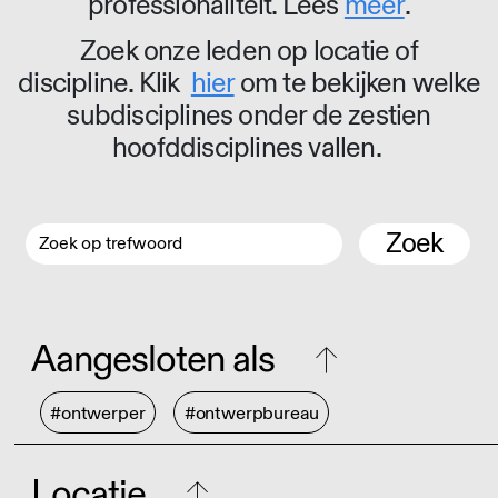
professionaliteit. Lees
meer
.
Zoek onze leden op locatie of
discipline. Klik
hier
om te bekijken welke
subdisciplines onder de zestien
hoofddisciplines vallen.
Zoek
Aangesloten als
#ontwerper
#ontwerpbureau
Locatie