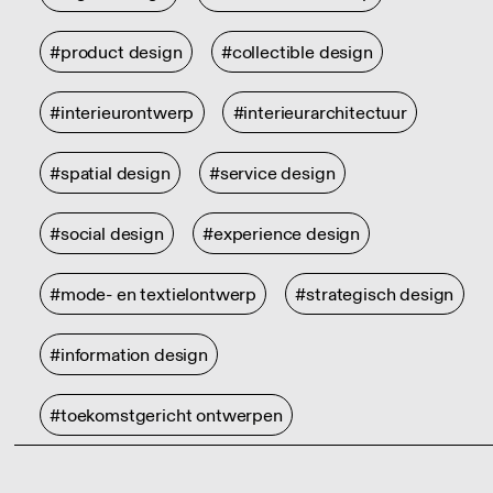
#product design
#collectible design
#interieurontwerp
#interieurarchitectuur
#spatial design
#service design
#social design
#experience design
#mode- en textielontwerp
#strategisch design
#information design
#toekomstgericht ontwerpen